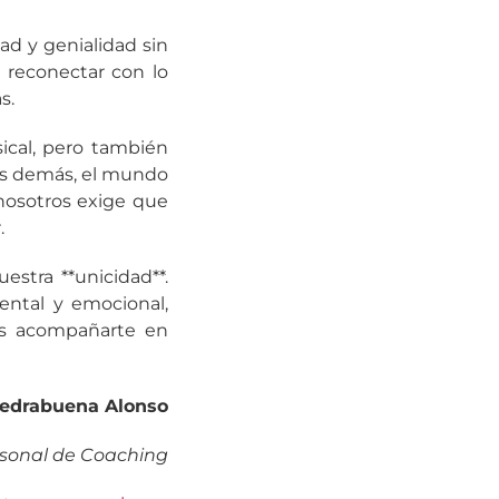
ad y genialidad sin
y reconectar con lo
s.
cal, pero también
los demás, el mundo
nosotros exige que
.
estra **unicidad**.
ental y emocional,
os acompañarte en
iedrabuena Alonso
rsonal de Coaching