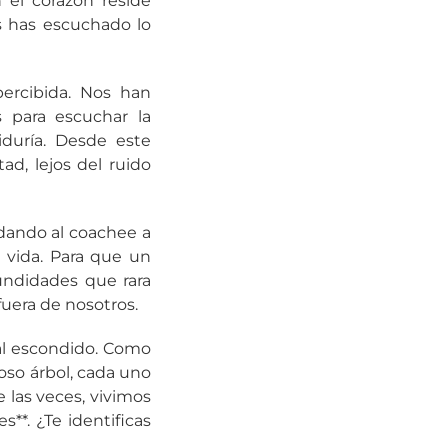
n el corazón reside
s has escuchado lo
percibida. Nos han
s para escuchar la
duría. Desde este
d, lejos del ruido
udando al coachee a
 vida. Para que un
undidades que rara
fuera de nosotros.
al escondido. Como
oso árbol, cada uno
 las veces, vivimos
s**. ¿Te identificas