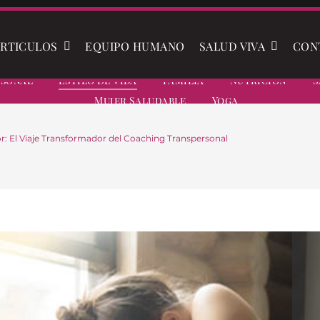
RTICULOS
EQUIPO HUMANO
SALUD VIVA
CON
rsonal
Estilo De Vida
Familia
Nutrición
S
Mujer Saludable
Yoga
r: El Viaje Transformador del Coaching Transpersonal