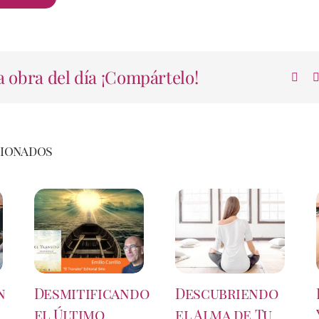
 obra del día ¡Compártelo!
cionados
n
Desmitificando
Descubriendo
el Último
el Alma de Tu