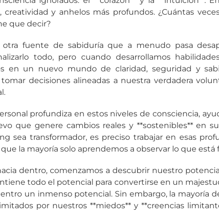
sciencia ignorados: el **corazón** y la **intuición**. E
d, creatividad y anhelos más profundos. ¿Cuántas vece
ne que decir?
es otra fuente de sabiduría que a menudo pasa desa
alizarlo todo, pero cuando desarrollamos habilidade
mos en un nuevo mundo de claridad, seguridad y sabi
tomar decisiones alineadas a nuestra verdadera volunta
l.
ersonal profundiza en estos niveles de consciencia, ay
evo que genere cambios reales y **sostenibles** en su
ng sea transformador, es preciso trabajar en esas prof
 que la mayoría solo aprendemos a observar lo que está 
cia dentro, comenzamos a descubrir nuestro potenci
ntiene todo el potencial para convertirse en un majestu
dentro un inmenso potencial. Sin embargo, la mayoría de
imitados por nuestros **miedos** y **creencias limitante