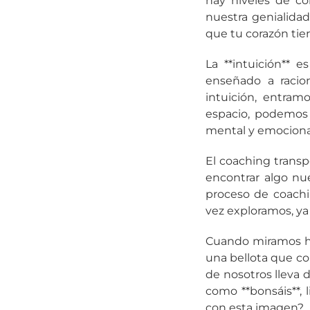
hay niveles de con
nuestra genialida
que tu corazón tie
La **intuición** 
enseñado a racion
intuición, entra
espacio, podemos 
mental y emociona
El coaching transp
encontrar algo nu
proceso de coachi
vez exploramos, ya
Cuando miramos ha
una bellota que co
de nosotros lleva 
como **bonsáis**, l
con esta imagen?