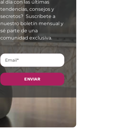
al día con las últimas
tendencias, consejos y
secretos? Suscríbete a
nuestro boletín mensual y
sé parte de una
comunidad exclusiva.