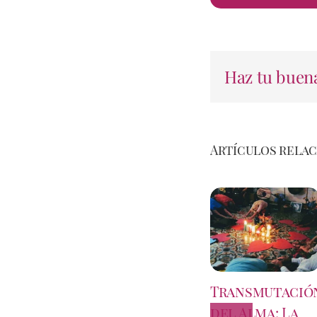
Haz tu buena
Artículos rela
Transmutació
del Alma: La