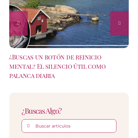
¿Buscas un botón de reinicio
mental? El silencio útil como
palanca diaria
¿Buscas Algo?
Buscar: