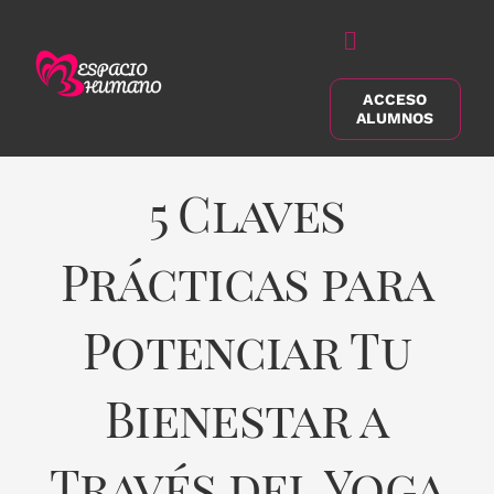
Saltar
al
Alternar
contenido
navegación
ACCESO
Buscar:
ALUMNOS
5 Claves
Prácticas para
Potenciar Tu
Bienestar a
Través del Yoga