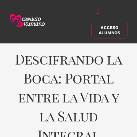
Saltar
al
Alternar
contenido
navegación
ACCESO
Buscar:
ALUMNOS
Descifrando la
Boca: Portal
entre la Vida y
la Salud
Integral