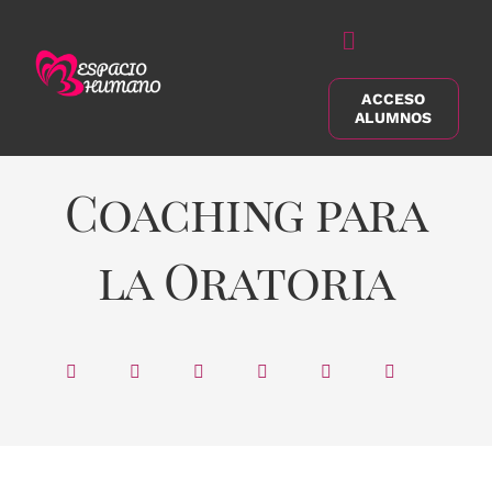
Saltar
al
Alternar
contenido
navegación
ACCESO
Buscar:
ALUMNOS
Coaching para
la Oratoria