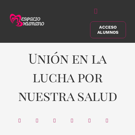
Saltar
al
Alternar
contenido
navegación
ACCESO
Buscar:
ALUMNOS
Unión en la
lucha por
nuestra salud