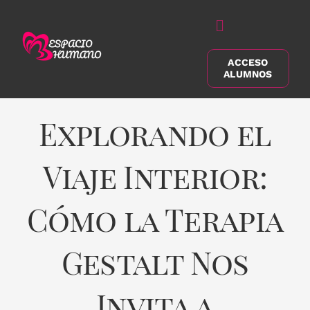
Saltar
al
Alternar
contenido
navegación
ACCESO
Buscar:
ALUMNOS
Explorando el
Viaje Interior:
Cómo la Terapia
Gestalt Nos
Invita a