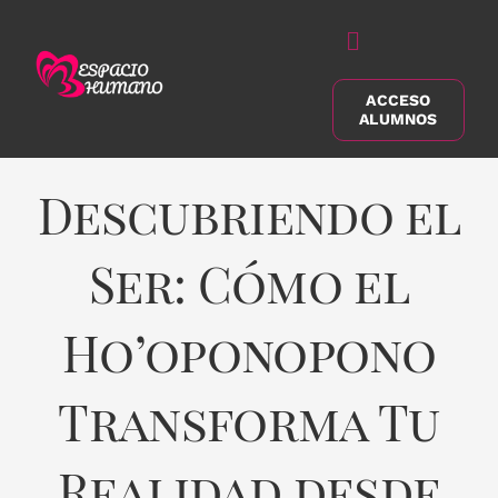
Saltar
al
Alternar
contenido
navegación
ACCESO
Buscar:
ALUMNOS
Descubriendo el
Ser: Cómo el
Ho’oponopono
Transforma Tu
Realidad desde