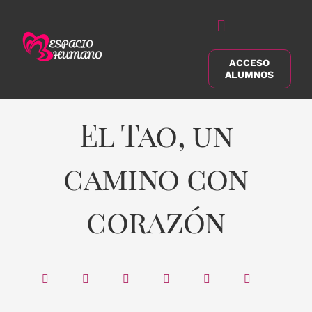
Saltar
al
Alternar
contenido
navegación
ACCESO
Buscar:
ALUMNOS
El Tao, un
camino con
corazón