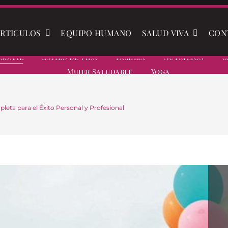
RTICULOS
EQUIPO HUMANO
SALUD VIVA
CON
rsonal
Estilo De Vida
Familia
Nutrición
S
Mujer Saludable
Yoga
eta para el Éxito Personal y Profesional