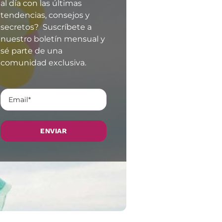
al día con las últimas
tendencias, consejos y
secretos? Suscríbete a
nuestro boletín mensual y
sé parte de una
comunidad exclusiva.