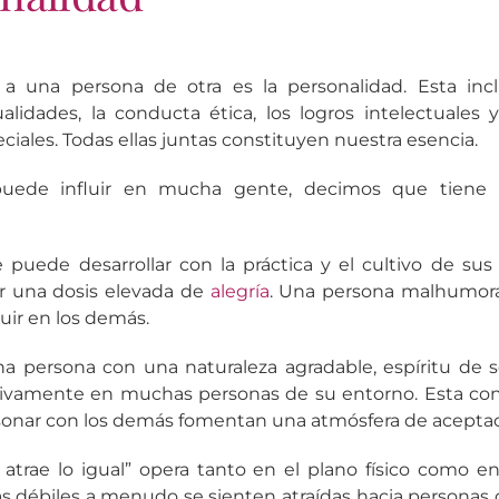
a una persona de otra es la personalidad. Esta inclu
cualidades, la conducta ética, los logros intelectuales
eciales. Todas ellas juntas constituyen nuestra esencia.
puede influir en mucha gente, decimos que tien
 puede desarrollar con la práctica y el cultivo de sus c
r una dosis elevada de
alegría
. Una persona malhumora
luir en los demás.
una persona con una naturaleza agradable, espíritu de 
itivamente en muchas personas de su entorno. Esta co
sonar con los demás fomentan una atmósfera de aceptaci
l atrae lo igual” opera tanto en el plano físico como en 
 débiles a menudo se sienten atraídas hacia personas c