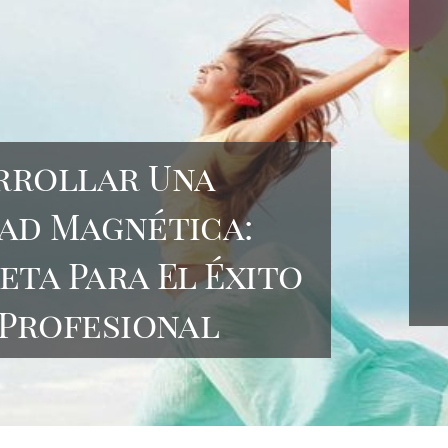
rrollar Una
ad Magnética:
eta Para El Éxito
 Profesional