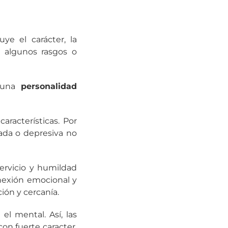
ye el carácter, la
 y algunos rasgos o
e una
personalidad
aracterísticas. Por
da o depresiva no
servicio y humildad
nexión emocional y
ón y cercanía.
el mental. Así, las
on fuerte caracter,