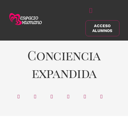
Saltar
al
Alternar
contenido
navegación
ACCESO
Buscar:
ALUMNOS
Conciencia
expandida