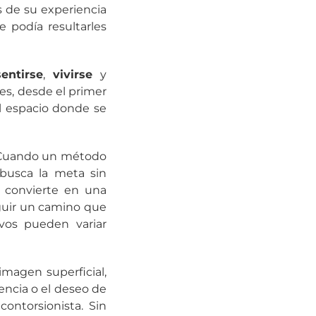
s de su experiencia
e podía resultarles
sentirse
,
vivirse
y
ues, desde el primer
el espacio donde se
o. Cuando un método
 busca la meta sin
e convierte en una
eguir un camino que
vos pueden variar
magen superficial,
encia o el deseo de
contorsionista. Sin