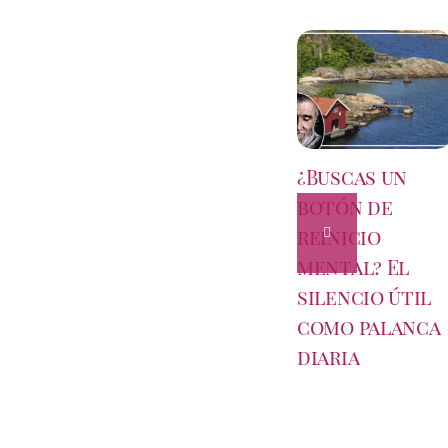
¿Buscas un
botón de
reinicio
mental? El
silencio útil
como palanca
diaria