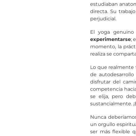
estudiaban anatomí
directa. Su trabaj
perjudicial.
El yoga genuino 
experimentarse
; 
momento, la prácti
realiza se comparta
Lo que realmente f
de autodesarrollo
disfrutar del cam
competencia hacia 
se elija, pero d
sustancialmente. ¡
Nunca deberíamos 
un orgullo espirit
ser más flexible q