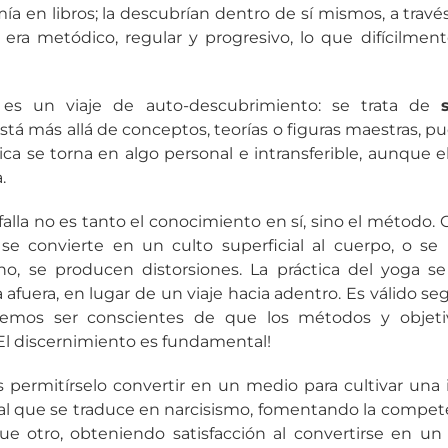
a en libros; la descubrían dentro de sí mismos, a travé
o era metódico, regular y progresivo, lo que difícilment
es un viaje de auto-descubrimiento: se trata de
está más allá de conceptos, teorías o figuras maestras, p
ca se torna en algo personal e intransferible, aunque 
.
alla no es tanto el conocimiento en sí, sino el métod
 se convierte en un culto superficial al cuerpo, o se
ino, se producen distorsiones. La práctica del yoga s
afuera, en lugar de un viaje hacia adentro. Es válido s
ebemos ser conscientes de que los métodos y objeti
El discernimiento es fundamental!
permitírselo convertir en un medio para cultivar una i
ual que se traduce en narcisismo, fomentando la compet
ue otro, obteniendo satisfacción al convertirse en un 