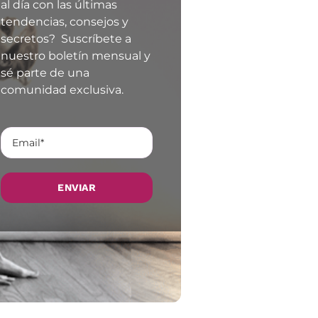
al día con las últimas
tendencias, consejos y
secretos? Suscríbete a
nuestro boletín mensual y
sé parte de una
comunidad exclusiva.