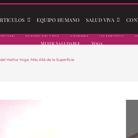
RTICULOS
EQUIPO HUMANO
SALUD VIVA
CON
rsonal
Estilo De Vida
Familia
Nutrición
S
Mujer Saludable
Yoga
el Hatha-Yoga: Más Allá de la Superficie