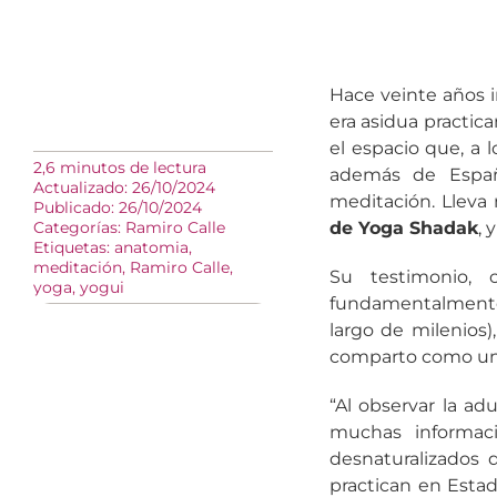
Hace veinte años i
era asidua practic
el espacio que, a 
2,6 minutos de lectura
además de España
Actualizado: 26/10/2024
meditación. Lleva
Publicado: 26/10/2024
Categorías:
Ramiro Calle
de Yoga Shadak
, 
Etiquetas:
anatomia
,
meditación
,
Ramiro Calle
,
Su testimonio,
yoga
,
yogui
fundamentalmente 
largo de milenios)
comparto como una
“Al observar la ad
muchas informac
desnaturalizados
practican en Esta