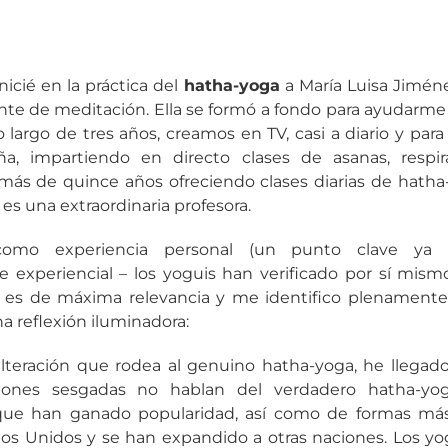
nicié en la práctica del
hatha-yoga
a María Luisa Jimén
ante de meditación. Ella se formó a fondo para ayudar
lo largo de tres años, creamos en TV, casi a diario y par
, impartiendo en directo clases de asanas, respirac
 más de quince años ofreciendo clases diarias de hath
y es una extraordinaria profesora.
 como experiencia personal (un punto clave ya
experiencial – los yoguis han verificado por sí mismos
, es de máxima relevancia y me identifico plenamente c
 reflexión iluminadora:
ulteración que rodea al genuino hatha-yoga, he llegad
iones sesgadas no hablan del verdadero hatha-yog
 que han ganado popularidad, así como de formas más
dos Unidos y se han expandido a otras naciones. Los yo