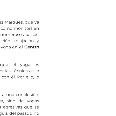
ez Marqués, que ya
me como monitora en
a numerosos países,
ión, relajación y
a-yoga en el
Centro
 que el yoga es
 las técnicas a lo
on él. Por ello, lo
o a una conclusión:
a, sino de yogas
 agresivas que se
guis del pasado no