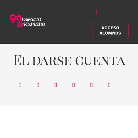
Saltar
al
Alternar
contenido
navegación
ACCESO
Buscar:
ALUMNOS
El darse cuenta