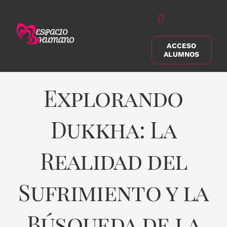
Saltar
al
Alternar
contenido
navegación
ACCESO
Buscar:
ALUMNOS
Explorando
Dukkha: La
Realidad del
Sufrimiento y la
Búsqueda de la