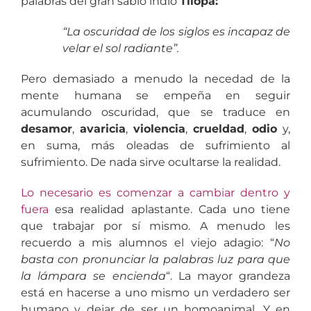
palabras del gran sabio indio
Tilopa:
“La oscuridad de los siglos es incapaz de
velar el sol radiante”.
Pero demasiado a menudo la necedad de la
mente humana se empeña en seguir
acumulando oscuridad, que se traduce en
desamor
,
avaricia
,
violencia
,
crueldad
,
odio
y,
en suma, más oleadas de sufrimiento al
sufrimiento. De nada sirve ocultarse la realidad.
Lo necesario es comenzar a cambiar dentro y
fuera
esa realidad aplastante. Cada uno tiene
que trabajar por sí mismo. A menudo les
recuerdo a mis alumnos el viejo adagio: “
No
basta con pronunciar la palabras luz para que
la lámpara se encienda
“. La mayor grandeza
está en hacerse a uno mismo un verdadero ser
humano y dejar de ser un homoanimal. Y en