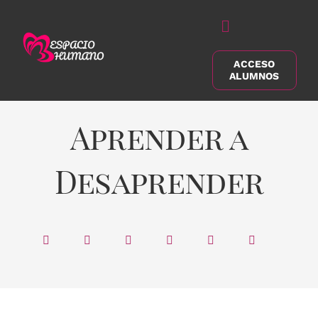
Saltar
al
Alternar
contenido
navegación
ACCESO
Buscar:
ALUMNOS
Aprender a
Desaprender