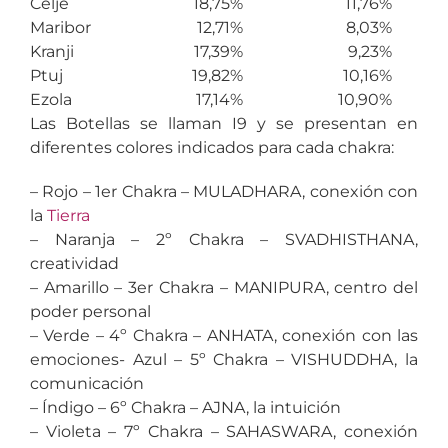
Celje
18,75%
11,76%
Maribor
12,71%
8,03%
Kranji
17,39%
9,23%
Ptuj
19,82%
10,16%
Ezola
17,14%
10,90%
Las Botellas se llaman I9 y se presentan en
diferentes colores indicados para cada chakra:
– Rojo – 1er Chakra – MULADHARA, conexión con
la
Tierra
– Naranja – 2º Chakra – SVADHISTHANA,
creatividad
– Amarillo – 3er Chakra – MANIPURA, centro del
poder personal
– Verde – 4º Chakra – ANHATA, conexión con las
emociones- Azul – 5º Chakra – VISHUDDHA, la
comunicación
– Índigo – 6º Chakra – AJNA, la intuición
– Violeta – 7º Chakra – SAHASWARA, conexión