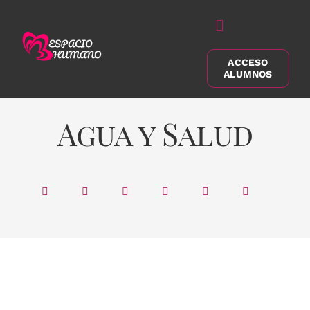
Saltar
al
Alternar
contenido
navegación
ACCESO
Buscar:
ALUMNOS
Agua y Salud