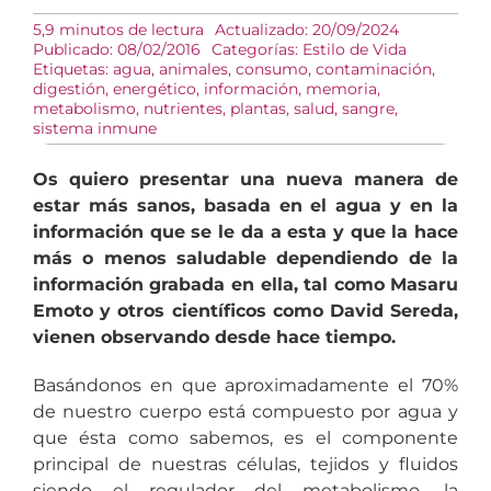
5,9 minutos de lectura
Actualizado: 20/09/2024
Publicado: 08/02/2016
Categorías:
Estilo de Vida
Etiquetas:
agua
,
animales
,
consumo
,
contaminación
,
digestión
,
energético
,
información
,
memoria
,
metabolismo
,
nutrientes
,
plantas
,
salud
,
sangre
,
sistema inmune
Os quiero presentar una nueva manera de
estar más sanos, basada en el agua y en la
información que se le da a esta y que la hace
más o menos saludable dependiendo de la
información grabada en ella, tal como Masaru
Emoto y otros científicos como David Sereda,
vienen observando desde hace tiempo.
Basándonos en que aproximadamente el 70%
de nuestro cuerpo está compuesto por agua y
que ésta como sabemos, es el componente
principal de nuestras células, tejidos y fluidos
siendo el regulador del metabolismo, la