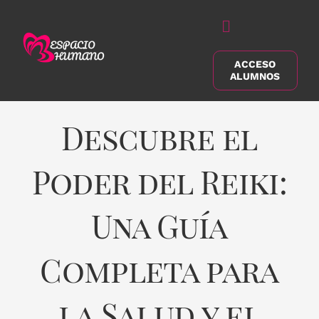
Saltar
al
Alternar
contenido
navegación
ACCESO
Buscar:
ALUMNOS
Descubre el
Poder del Reiki:
Una Guía
Completa para
la Salud y el