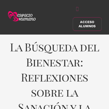
Saltar
al
Alternar
contenido
navegación
ACCESO
Buscar:
ALUMNOS
La Búsqueda del
Bienestar:
Reflexiones
sobre la
Sanación y la