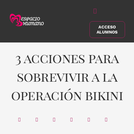
Saltar
al
Alternar
contenido
navegación
ACCESO
Buscar:
ALUMNOS
3 acciones para
sobrevivir a la
operación bikini