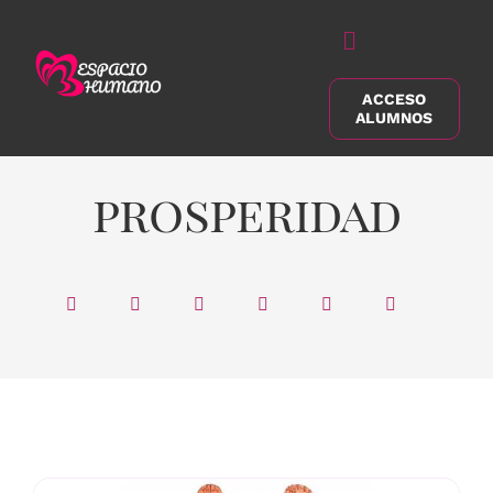
Saltar
al
Alternar
contenido
navegación
ACCESO
Buscar:
ALUMNOS
prosperidad