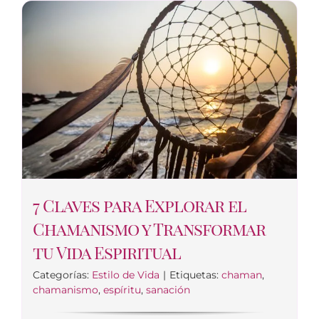
7 Claves para Explorar el
Chamanismo y Transformar
tu Vida Espiritual
Categorías:
Estilo de Vida
|
Etiquetas:
chaman
,
chamanismo
,
espíritu
,
sanación