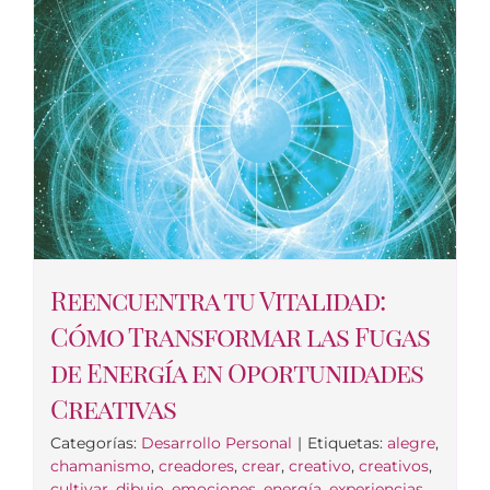
Reencuentra tu Vitalidad:
Cómo Transformar las Fugas
de Energía en Oportunidades
Creativas
Categorías:
Desarrollo Personal
|
Etiquetas:
alegre
,
chamanismo
,
creadores
,
crear
,
creativo
,
creativos
,
cultivar
,
dibujo
,
emociones
,
energía
,
experiencias
,