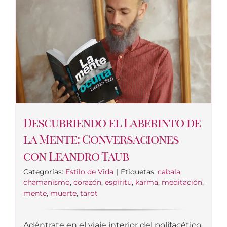
Descubriendo el Laberinto de
la Mente: Conversaciones
con Leandro Taub
Categorías:
Estilo de Vida
|
Etiquetas:
cabala
,
chamanismo
,
corazón
,
espíritu
,
karma
,
meditación
,
mente
,
muerte
,
tarot
Adéntrate en el viaje interior del polifacético