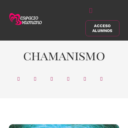
Saltar
al
Alternar
contenido
navegación
ACCESO
Buscar:
ALUMNOS
chamanismo