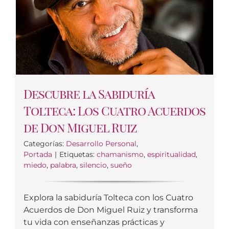
Descubre la Sabiduría
Tolteca: Los Cuatro Acuerdos
de Don Miguel Ruiz
Categorías:
Desarrollo Personal
,
Portada
|
Etiquetas:
chamanismo
,
espiritualidad
,
miedo
,
palabra
,
silencio
,
sueño
Explora la sabiduría Tolteca con los Cuatro
Acuerdos de Don Miguel Ruiz y transforma
tu vida con enseñanzas prácticas y