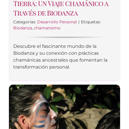
Tierra: Un Viaje Chamánico a
Través de Biodanza
Categorías:
Desarrollo Personal
|
Etiquetas:
Biodanza
,
chamanismo
Descubre el fascinante mundo de la
Biodanza y su conexión con prácticas
chamánicas ancestrales que fomentan la
transformación personal.