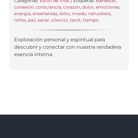
Categorías:
Estilo de Vida
|
Etiquetas:
bienestar
,
conexión
,
consciencia
,
corazón
,
dolor
,
emociones
,
energía
,
enseñanzas
,
éxito
,
miedo
,
naturaleza
,
niños
,
paz
,
sanar
,
silencio
,
tarot
,
tiempo
Exploración personal y espiritual para
descubrir y conectar con nuestra verdadera
esencia interna.