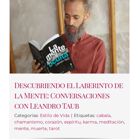
Descubriendo el Laberinto de
la Mente: Conversaciones
con Leandro Taub
Categorías:
Estilo de Vida
|
Etiquetas:
cabala
,
chamanismo
,
corazón
,
espíritu
,
karma
,
meditación
,
mente
,
muerte
,
tarot