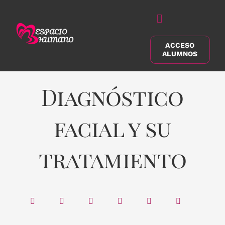
Saltar
al
Alternar
contenido
navegación
ACCESO
Buscar:
ALUMNOS
Diagnóstico
facial y su
tratamiento