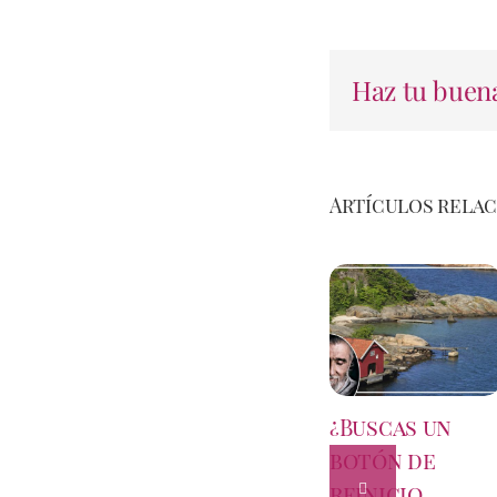
Haz tu buena
Artículos rela
¿Buscas un
botón de
reinicio