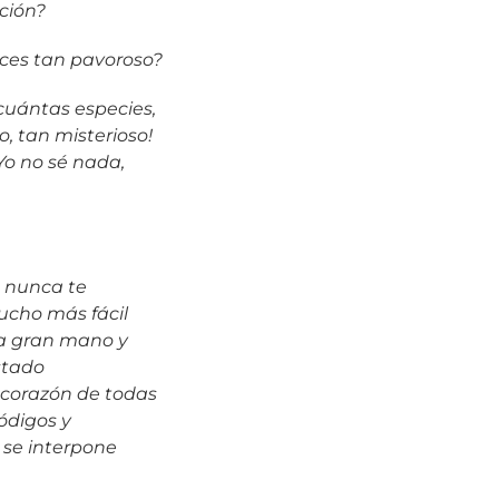
ción?
eces tan pavoroso?
 cuántas especies,
o, tan misterioso!
Yo no sé nada,
ro nunca te
ucho más fácil
na gran mano y
stado
 corazón de todas
ódigos y
 se interpone