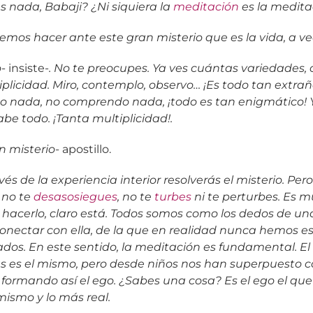
 nada, Babaji? ¿Ni siquiera la
meditación
es la medita
emos hacer ante este gran misterio que es la vida, a v
-
insiste-
. No te preocupes. Ya ves cuántas variedades,
plicidad. Miro, contemplo, observo… ¡Es todo tan extrañ
o nada, no comprendo nada, ¡todo es tan enigmático! 
sabe todo. ¡Tanta multiplicidad!.
n misterio-
apostillo.
avés de la experiencia interior resolverás el misterio. Pe
 no te
desasosiegues
, no te
turbes
ni te perturbes. Es m
e hacerlo, claro está. Todos somos como los dedos de u
nectar con ella, de la que en realidad nunca hemos e
dos. En este sentido, la meditación es fundamental. El
as es el mismo, pero desde niños nos han superpuesto c
formando así el ego. ¿Sabes una cosa? Es el ego el que
mismo y lo más real.