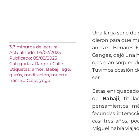
Una larga serie de
dieron para que m
3,7 minutos de lectura
años en Benarés. E
Actualizado: 05/02/2025
Ganges, dejó una h
Publicado: 05/02/2025
ojos eran sorpren
Categorías:
Ramiro Calle
Etiquetas:
amor
,
Babaji
,
ego
,
Tuvimos ocasión d
gurús
,
meditación
,
muerte
,
ser.
Ramiro Calle
,
yoga
Estas enriquecedor
de
Babaji
, titul
pensamientos más
fecundas interacci
casi tres años, p
Miguel había viajad