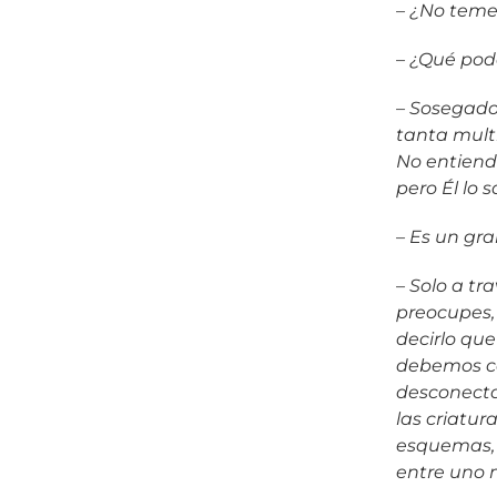
– ¿No temes
– ¿Qué pod
– Sosegado
tanta multi
No entiend
pero Él lo 
– Es un gra
– Solo a tr
preocupes,
decirlo qu
debemos co
desconecta
las criatur
esquemas, 
entre uno 