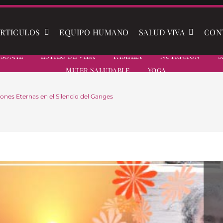
RTICULOS
EQUIPO HUMANO
SALUD VIVA
CON
rsonal
Estilo De Vida
Familia
Nutrición
S
Mujer Saludable
Yoga
iones Eternas en el Silencio del Ganges