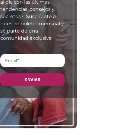
al día con las últimas
tendencias, consejos y
secretos? Suscríbete a
nuestro boletín mensual y
sé parte de una
comunidad exclusiva.