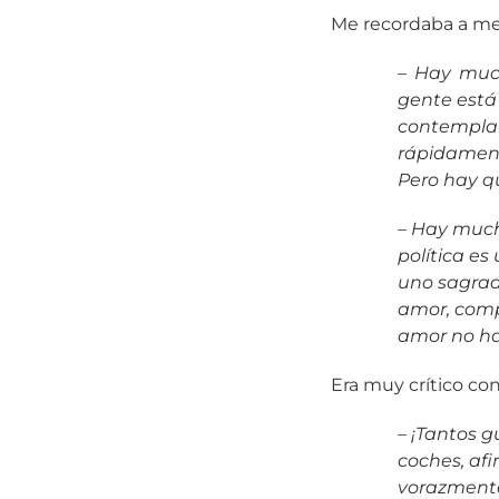
Me recordaba a m
– Hay much
gente está
contempla
rápidament
Pero hay qu
– Hay much
política es
uno sagrad
amor, comp
amor no ha
Era muy crítico con
– ¡Tantos g
coches, af
vorazmente 