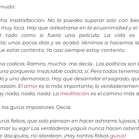
enudo:
a insatisfacción. No la puedes superar solo con bie
 muy loca. Hay que adiestrarse en la ecuanimidad y el 
r todo como si fuera una película. La vida e
e; unos pocos días y se acabó. Venimos a hacernos la
e estar contento. Yo casi siempre estoy contento.
a codicia, Ramiro, mucha-
me decía-
. Los políticos so
 una porquería. Insaciable codicia, sí. Pero todos tenemo
o y uno demoníaco. Hay que desarrollar el sagrado, que
asión. El
amor
es lo más importante, lo verdaderament
y nada, nada, nada. La
meditación
es el camino más di
 los gurús impostores. Decía:
urús falsos, que solo piensan en hacer ashrams lujosos,
irmar su ego! Los verdaderos yoguis nunca hacen osten
discípulos, no alardean. ¡Hay tantos falsos
gurús
!