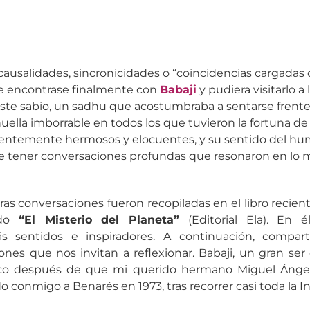
 causalidades, sincronicidades o “coincidencias cargadas 
e encontrase finalmente con
Babaji
y pudiera visitarlo a 
ste sabio, un sadhu que acostumbraba a sentarse frente
uella imborrable en todos los que tuvieron la fortuna de
dentemente hermosos y elocuentes, y su sentido del hum
e tener conversaciones profundas que resonaron en lo 
as conversaciones fueron recopiladas en el libro reci
ado
“El Misterio del Planeta”
(Editorial Ela). En 
 sentidos e inspiradores. A continuación, compar
ones que nos invitan a reflexionar. Babaji, un gran ser 
oco después de que mi querido hermano Miguel Ángel
o conmigo a Benarés en 1973, tras recorrer casi toda la In