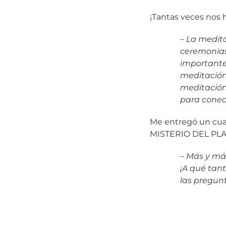
¡Tantas veces nos 
– La medita
ceremonias
importante
meditación
meditación 
para conec
Me entregó un cuad
MISTERIO DEL PLAN
– Más y má
¡A qué tant
las pregunt