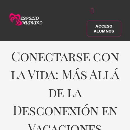
Saltar
al
Alternar
contenido
navegación
ACCESO
Buscar:
ALUMNOS
Conectarse con
la Vida: Más Allá
de la
Desconexión en
Vacaciones