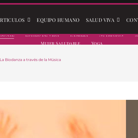
RTICULOS
EQUIPO HUMANO
SALUD VIVA
CON
rsonal
Estilo De Vida
Familia
Nutrición
S
Mujer Saludable
Yoga
a Biodanza a través de la Música