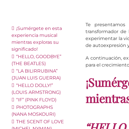
Te presentamos 
¡Sumérgete en esta
transformador de 
experiencia musical
experimentar la v
mientras exploras su
de autoexpresión 
significado!
“HELLO, GOODBYE”
A continuación, e
(THE BEATLES)
para el crecimiento
“LA BILIRRUBINA”
¡Sumérg
(JUAN LUIS GUERRA)
“HELLO DOLLY!”
(LOUIS ARMSTRONG)
mientras
“IF” (PINK FLOYD)
PHOTOGRAPHS
(NANA MOSKOURI)
THE SCENT OF LOVE
“HELLO,
(MICHEL NYMAN)