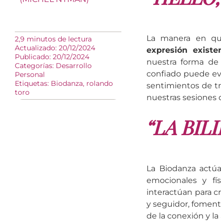
La manera en qu
2,9 minutos de lectura
Actualizado: 20/12/2024
expresión existen
Publicado: 20/12/2024
nuestra forma de
Categorías:
Desarrollo
confiado puede ev
Personal
Etiquetas:
Biodanza
,
rolando
sentimientos de t
toro
nuestras sesiones 
“LA BIL
La Biodanza actú
emocionales y fí
interactúan para c
y seguidor, fomenta
de la conexión y la