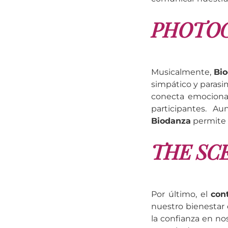
PHOTOG
Musicalmente,
Bi
simpático y parasi
conecta emocional
participantes. A
Biodanza
permite 
THE SC
Por último, el
cont
nuestro bienestar
la confianza en no