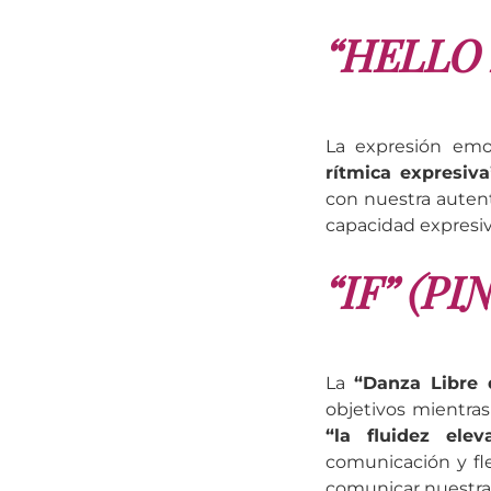
“HELLO
La expresión emoc
rítmica expresiva
con nuestra autent
capacidad expresiv
“IF” (P
La
“Danza Libre 
objetivos mientra
“la fluidez ele
comunicación y fle
comunicar nuestra