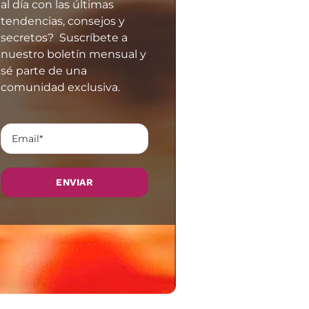
al día con las últimas
tendencias, consejos y
secretos? Suscríbete a
nuestro boletín mensual y
sé parte de una
comunidad exclusiva.