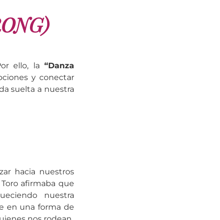
RONG)
or ello, la
“Danza
ociones y conectar
da suelta a nuestra
ar hacia nuestros
 Toro afirmaba que
queciendo nuestra
rte en una forma de
uienes nos rodean.