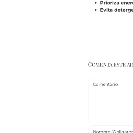
Prioriza ener
Evita deterg
Comenta este a
Comentario