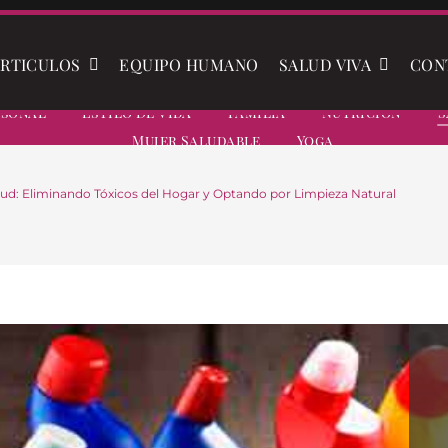
RTICULOS
EQUIPO HUMANO
SALUD VIVA
CON
rsonal
Estilo De Vida
Familia
Nutrición
S
Mujer Saludable
Yoga
ud: Eliminando Tóxicos del Hogar y Optando por Limpieza Natural