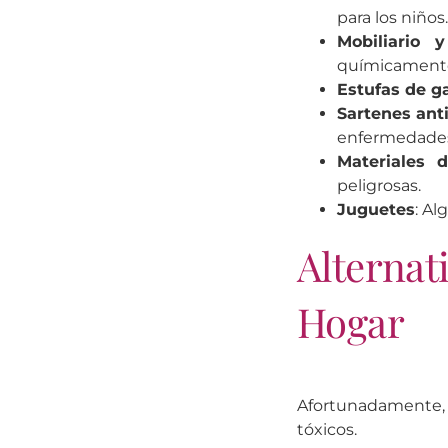
para los niños
Mobiliario 
químicamente
Estufas de g
Sartenes ant
enfermedades 
Materiales d
peligrosas.
Juguetes
: Al
Alternat
Hogar
Afortunadamente, 
tóxicos.