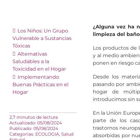
¿Alguna vez ha n
Los Niños: Un Grupo
limpieza del baño
Vulnerable a Sustancias
Tóxicas
Los productos de l
Alternativas
y al medio ambient
Saludables a la
ponen en riesgo ca
Toxicidad en el Hogar
Desde los materia
Implementando
pasando por ambie
Buenas Prácticas en el
hogar de múlti
Hogar
introducimos sin s
En la Unión Europ
2,7 minutos de lectura
parte de los caso
Actualizado: 05/08/2024
trastornos neurops
Publicado: 05/08/2024
Categorías:
ECOLOGIA
,
Salud
absorbidas por nue
Natural