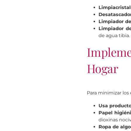
Limpiacrista
Desatascado
Limpiador de
Limpiador de
de agua tibia.
Impleme
Hogar
Para minimizar los 
Usa producto
Papel higién
dioxinas nociv
Ropa de alg