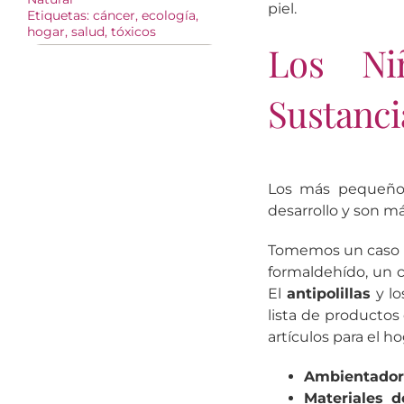
piel.
Etiquetas:
cáncer
,
ecología
,
hogar
,
salud
,
tóxicos
Los Ni
Sustanci
Los más pequeños
desarrollo y son má
Tomemos un caso c
formaldehído, un c
El
antipolillas
y l
lista de productos
artículos para el 
Ambientador
Materiales 