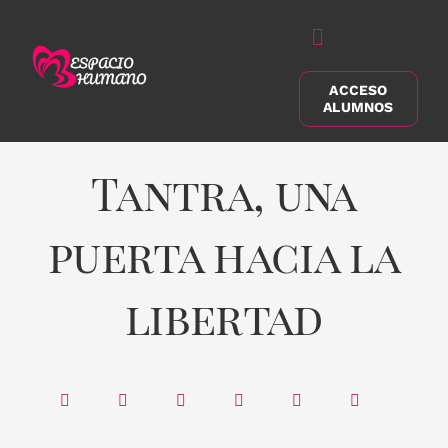
Saltar
al
Alternar
contenido
navegación
ACCESO
Buscar:
ALUMNOS
Tantra, una
puerta hacia la
libertad