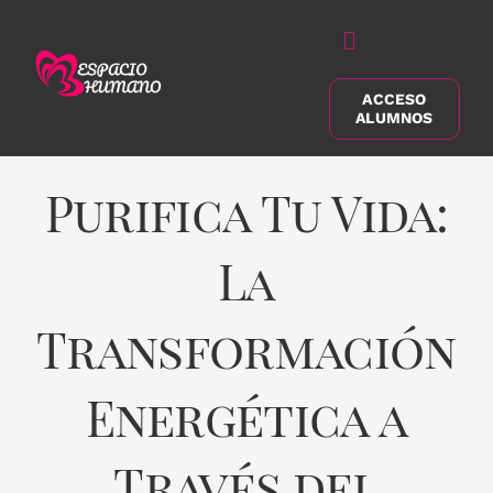
Saltar
al
Alternar
contenido
navegación
ACCESO
Buscar:
ALUMNOS
Purifica Tu Vida:
La
Transformación
Energética a
Través del