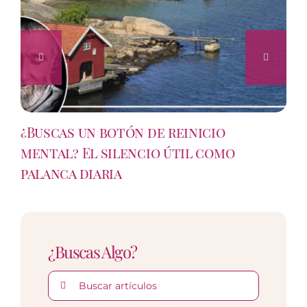
¿Buscas un botón de reinicio
mental? El silencio útil como
palanca diaria
¿Buscas Algo?
Buscar: