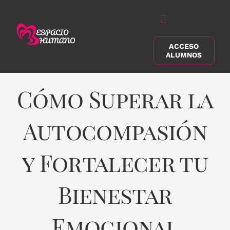
Saltar
al
Alternar
contenido
navegación
ACCESO
Buscar:
ALUMNOS
Cómo Superar la
Autocompasión
y Fortalecer tu
Bienestar
Emocional