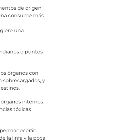
imentos de origen
rsona consume más
ugiere una
ridianos o puntos
, los órganos con
án sobrecargados, y
testinos.
 órganos internos
ncias tóxicas
s permanecerán
 la linfa y la poca