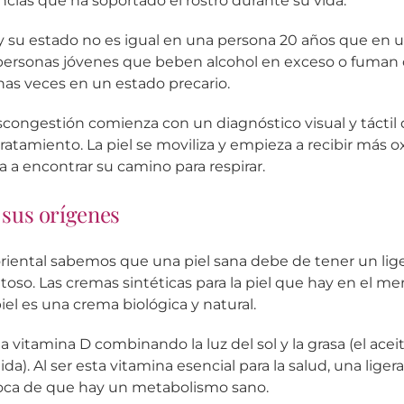
ncias que ha soportado el rostro durante su vida.
 y su estado no es igual en una persona 20 años que en 
 personas jóvenes que beben alcohol en exceso o fuma
as veces en un estado precario.
scongestión comienza con un diagnóstico visual y táctil 
ratamiento. La piel se moviliza y empieza a recibir más 
a a encontrar su camino para respirar.
y sus orígenes
oriental sabemos que una piel sana debe de tener un lige
toso. Las cremas sintéticas para la piel que hay en el m
iel es una crema biológica y natural.
la vitamina D combinando la luz del sol y la grasa (el acei
ida). Al ser esta vitamina esencial para la salud, una lige
voca de que hay un metabolismo sano.