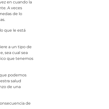
 vez en cuando la
nte. A veces
medas de lo
as.
lo que le está
ere a un tipo de
e, sea cual sea
único que tenemos
a que podemos
estra salud
nzo de una
consecuencia de