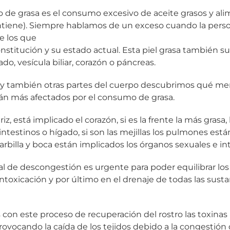
o de grasa es el consumo excesivo de aceite grasos y al
ontiene). Siempre hablamos de un exceso cuando la pe
e los que
nstitución y su estado actual. Esta piel grasa también s
ado, vesícula biliar, corazón o páncreas.
a y también otras partes del cuerpo descubrimos qué me
án más afectados por el consumo de grasa.
nariz, está implicado el corazón, si es la frente la más grasa
ntestinos o hígado, si son las mejillas los pulmones est
 barbilla y boca están implicados los órganos sexuales e in
l de descongestión es urgente para poder equilibrar los
intoxicación y por último en el drenaje de todas las susta
con este proceso de recuperación del rostro las toxina
ovocando la caída de los tejidos debido a la congestión de