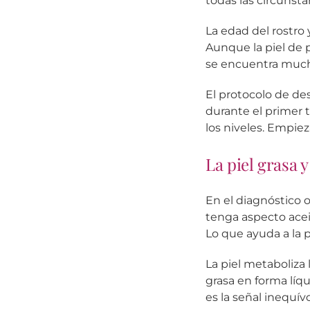
todas las circunsta
La edad del rostro
Aunque la piel de
se encuentra much
El protocolo de de
durante el primer t
los niveles. Empiez
La piel grasa 
En el diagnóstico 
tenga aspecto acei
Lo que ayuda a la p
La piel metaboliza 
grasa en forma líqu
es la señal inequí