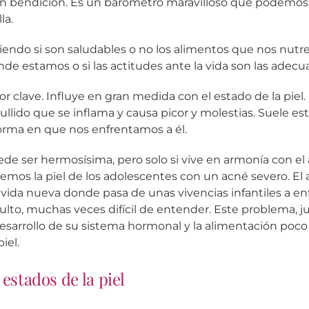
ran bendición. Es un barómetro maravilloso que podemos
la.
ciendo si son saludables o no los alimentos que nos nutre
de estamos o si las actitudes ante la vida son las adecu
tor clave. Influye en gran medida con el estado de la piel.
pullido que se inflama y causa picor y molestias. Suele es
 forma en que nos enfrentamos a él.
uede ser hermosísima, pero solo si vive en armonía con e
os la piel de los adolescentes con un acné severo. El 
 vida nueva donde pasa de unas vivencias infantiles a e
lto, muchas veces difícil de entender. Este problema, j
esarrollo de su sistema hormonal y la alimentación poco 
iel.
estados de la piel