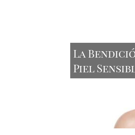
La Bendici
Piel Sensib