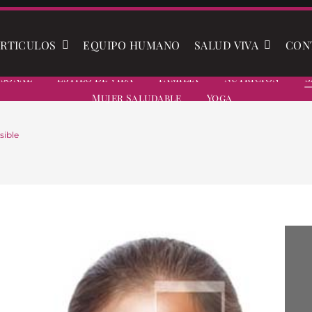
RTICULOS
EQUIPO HUMANO
SALUD VIVA
CON
rsonal
Estilo De Vida
Familia
Nutrición
S
Mujer Saludable
Yoga
sible