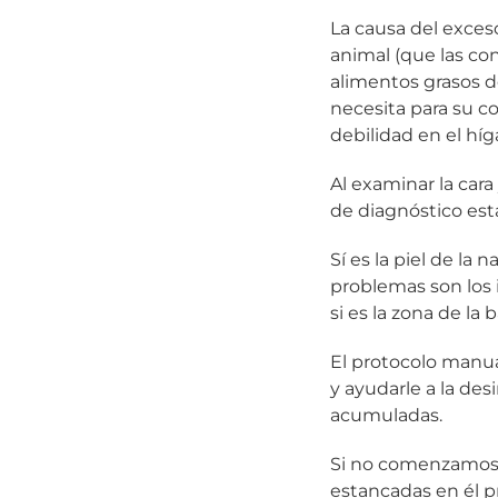
La causa del exces
animal (que las c
alimentos grasos d
necesita para su co
debilidad en el híg
Al examinar la car
de diagnóstico est
Sí es la piel de la 
problemas son los i
si es la zona de la
El protocolo manua
y ayudarle a la des
acumuladas.
Si no comenzamos 
estancadas en él pr