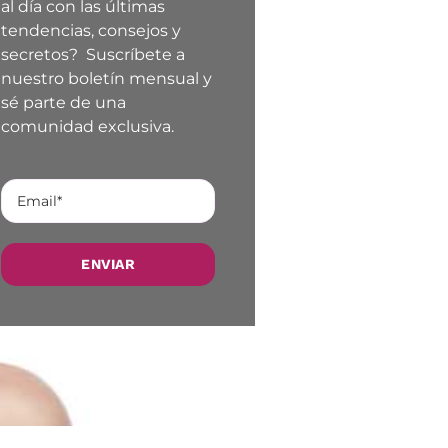
al día con las últimas
tendencias, consejos y
secretos? Suscríbete a
nuestro boletín mensual y
sé parte de una
comunidad exclusiva.