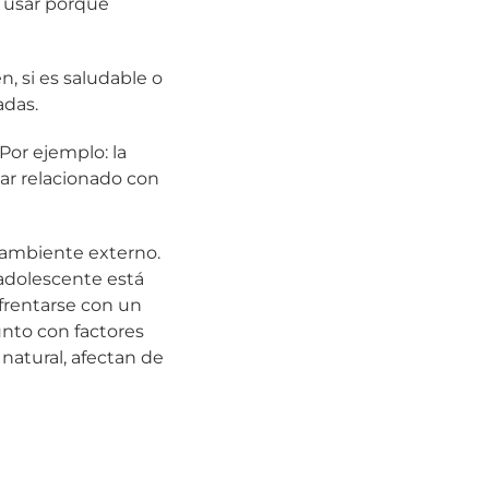
 usar porque
n, si es saludable o
adas.
 Por ejemplo: la
tar relacionado con
l ambiente externo.
adolescente está
nfrentarse con un
unto con factores
natural, afectan de