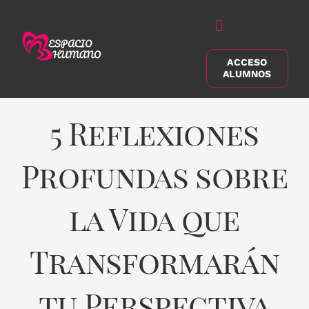
Saltar
al
Alternar
contenido
navegación
ACCESO
Buscar:
ALUMNOS
5 Reflexiones
Profundas sobre
la Vida que
Transformarán
tu Perspectiva