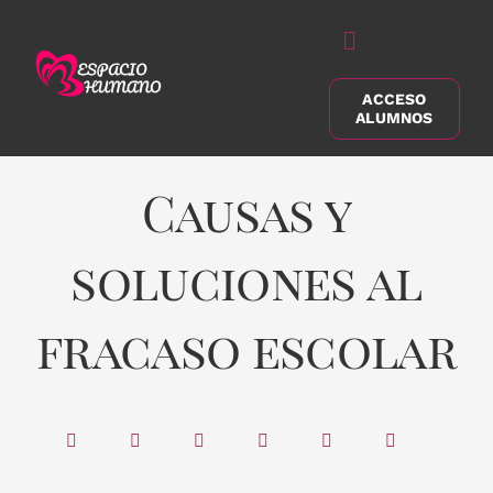
Saltar
al
Alternar
contenido
navegación
ACCESO
Buscar:
ALUMNOS
Causas y
soluciones al
fracaso escolar