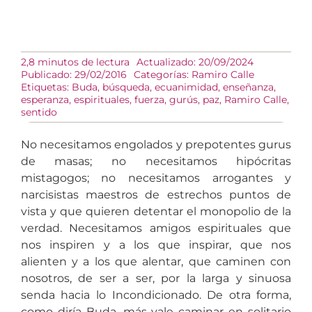
2,8 minutos de lectura
Actualizado: 20/09/2024
Publicado: 29/02/2016
Categorías:
Ramiro Calle
Etiquetas:
Buda
,
búsqueda
,
ecuanimidad
,
enseñanza
,
esperanza
,
espirituales
,
fuerza
,
gurús
,
paz
,
Ramiro Calle
,
sentido
No necesitamos engolados y prepotentes gurus
de masas; no necesitamos hipócritas
mistagogos; no necesitamos arrogantes y
narcisistas maestros de estrechos puntos de
vista y que quieren detentar el monopolio de la
verdad. Necesitamos amigos espirituales que
nos inspiren y a los que inspirar, que nos
alienten y a los que alentar, que caminen con
nosotros, de ser a ser, por la larga y sinuosa
senda hacia lo Incondicionado. De otra forma,
como diría Buda, más vale caminar en solitario