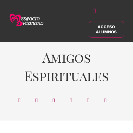
Saltar
al
Alternar
contenido
navegación
ACCESO
Buscar:
ALUMNOS
Amigos
Espirituales