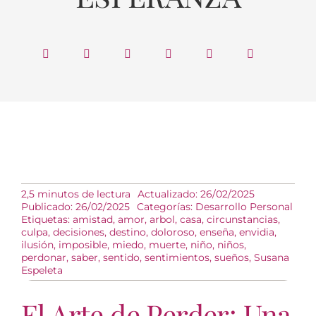
2,5 minutos de lectura
Actualizado: 26/02/2025
Publicado: 26/02/2025
Categorías:
Desarrollo Personal
Etiquetas:
amistad
,
amor
,
arbol
,
casa
,
circunstancias
,
culpa
,
decisiones
,
destino
,
doloroso
,
enseña
,
envidia
,
ilusión
,
imposible
,
miedo
,
muerte
,
niño
,
niños
,
perdonar
,
saber
,
sentido
,
sentimientos
,
sueños
,
Susana
Espeleta
El Arte de Perder: Una