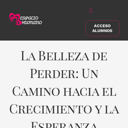
Saltar
al
Alternar
contenido
navegación
ACCESO
Buscar:
ALUMNOS
La Belleza de
Perder: Un
Camino hacia el
Crecimiento y la
Esperanza