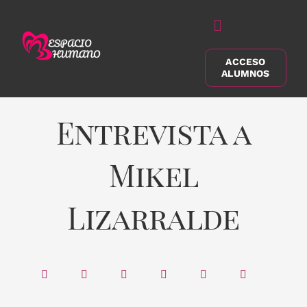
Saltar
al
Alternar
contenido
navegación
ACCESO
Buscar:
ALUMNOS
Entrevista a
Mikel
Lizarralde