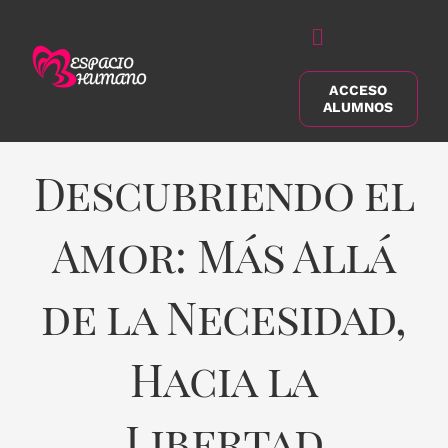
Saltar
al
Alternar
contenido
navegación
ACCESO
Buscar:
ALUMNOS
Descubriendo el
Amor: Más Allá
de la Necesidad,
Hacia la
Libertad