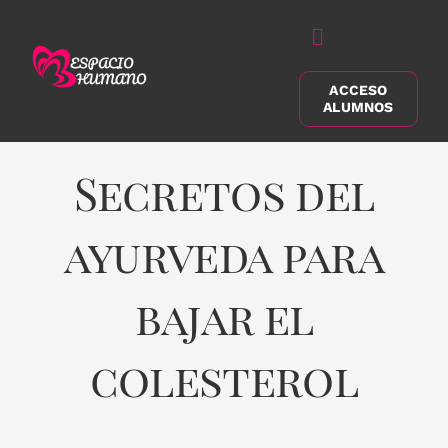
Saltar
al
Alternar
contenido
navegación
ACCESO
Buscar:
ALUMNOS
Secretos del
ayurveda para
bajar el
colesterol