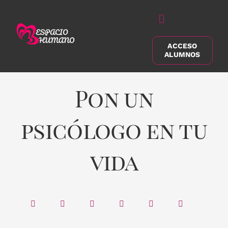
Saltar
al
Alternar
contenido
navegación
ACCESO
Buscar:
ALUMNOS
Pon un
psicólogo en tu
vida