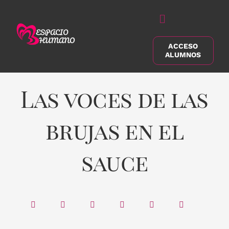
Saltar
al
Alternar
contenido
navegación
ACCESO
Buscar:
ALUMNOS
Las voces de las
brujas en el
sauce