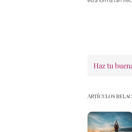
esta forma tan fre
Haz tu buena
Artículos rela