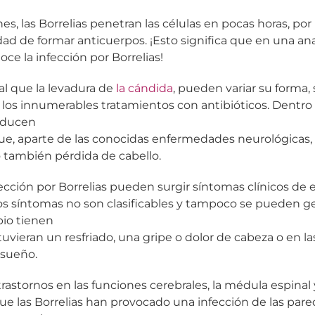
, las Borrelias penetran las células en pocas horas, por
idad de formar anticuerpos. ¡Esto significa que en una an
ce la infección por Borrelias!
ual que la levadura de
la cándida
, pueden variar su forma, 
 los innumerables tratamientos con antibióticos. Dentro d
roducen
 que, aparte de las conocidas enfermedades neurológicas
 también pérdida de cabello.
ección por Borrelias pueden surgir síntomas clínicos de
os síntomas no son clasificables y tampoco se pueden g
pio tienen
uvieran un resfriado, una gripe o dolor de cabeza o en las
 sueño.
astornos en las funciones cerebrales, la médula espinal 
que las Borrelias han provocado una infección de las pare