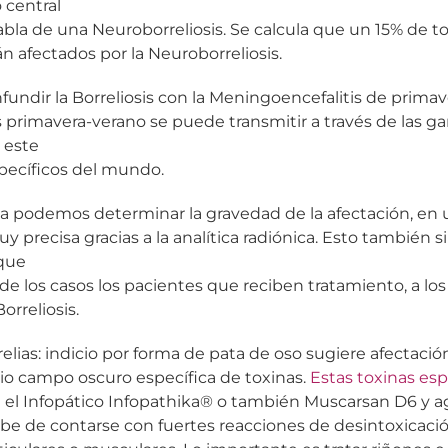
 central
habla de una Neuroborreliosis. Se calcula que un 15% de t
tán afectados por la Neuroborreliosis.
fundir la Borreliosis con la Meningoencefalitis de primav
 primavera-verano se puede transmitir a través de las gar
 este
specíficos del mundo.
a podemos determinar la gravedad de la afectación, en u
uy precisa gracias a la analítica radiónica. Esto también s
 que
de los casos los pacientes que reciben tratamiento, a lo
orreliosis.
elias: indicio por forma de pata de oso sugiere afectación
o campo oscuro específica de toxinas.
Estas toxinas es
 el Infopático Infopathika® o también Muscarsan D6 y 
be de contarse con fuertes reacciones de desintoxicaci