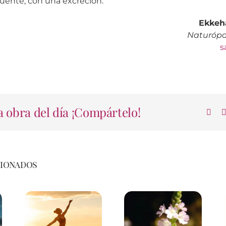
cuente, con una excreción.
Ekkeha
Naturópa
s
 obra del día ¡Compártelo!
cionados