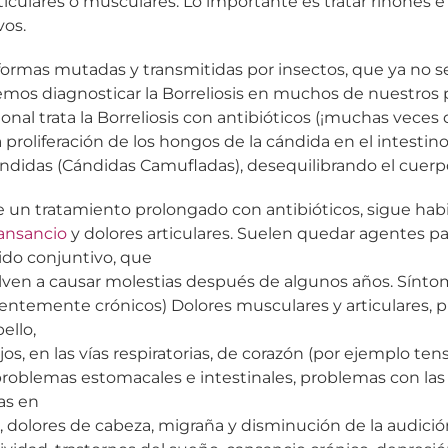
ticulares o musculares. Lo importante es tratar riñones 
vos.
ormas mutadas y transmitidas por insectos, que ya no 
mos diagnosticar la Borreliosis en muchos de nuestros 
nal trata la Borreliosis con antibióticos (¡muchas veces
proliferación de los hongos de la cándida en el intestino 
ándidas (Cándidas Camufladas), desequilibrando el cuerp
 un tratamiento prolongado con antibióticos, sigue ha
ansancio
y dolores articulares. Suelen quedar agentes 
jido conjuntivo, que
ven a causar molestias después de algunos años. Sínto
cuentemente crónicos) Dolores musculares y articulares, 
ello,
os, en las vías respiratorias, de corazón (por ejemplo tensi
 problemas estomacales e intestinales, problemas con l
as en
, dolores de cabeza, migraña y disminución de la audició