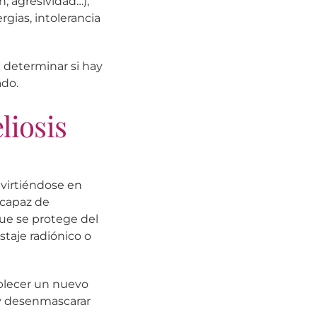
n, agresividad…),
rgias, intolerancia
a determinar si hay
ado.
liosis
nvirtiéndose en
 capaz de
que se protege del
staje radiónico o
ablecer un nuevo
 y desenmascarar