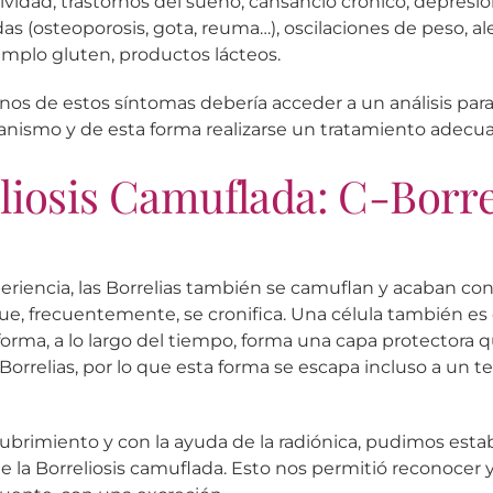
ividad, trastornos del sueño, cansancio crónico, depresió
 (osteoporosis, gota, reuma…), oscilaciones de peso, ale
jemplo gluten, productos lácteos.
unos de estos síntomas debería acceder a un análisis par
ganismo y de esta forma realizarse un tratamiento adecu
liosis Camuflada: C-Borre
riencia, las Borrelias también se camuflan y acaban co
que, frecuentemente, se cronifica. Una célula también es
forma, a lo largo del tiempo, forma una capa protectora 
 Borrelias, por lo que esta forma se escapa incluso a un te
cubrimiento y con la ayuda de la radiónica, pudimos est
 la Borreliosis camuflada. Esto nos permitió reconocer