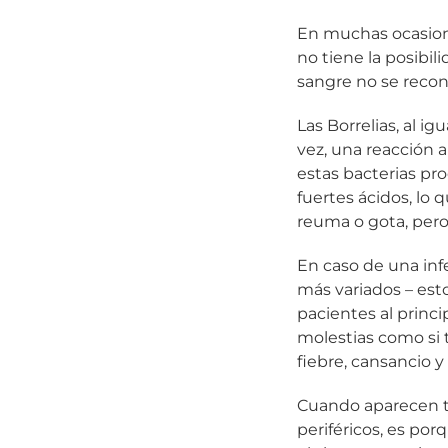
En muchas ocasiones
no tiene la posibil
sangre no se recono
Las Borrelias, al ig
vez, una reacción a
estas bacterias p
fuertes ácidos, lo
reuma o gota, pero
En caso de una inf
más variados – est
pacientes al princi
molestias como si t
fiebre, cansancio y
Cuando aparecen tr
periféricos, es por