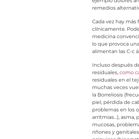
ejemplo dolores ar
remedios alternati
Cada vez hay más f
clínicamente. Pode
medicina convencio
lo que provoca una 
alimentan las C-c 
Incluso después de
residuales,
como c
residuales en el te
muchas veces vuel
la Borreliosis (fre
piel, pérdida de cab
problemas en los oj
arritmias…), asma,
mucosas, problem
riñones y genitales