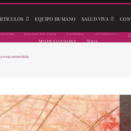
RTICULOS
EQUIPO HUMANO
SALUD VIVA
CON
rsonal
Estilo De Vida
Familia
Nutrición
S
Mujer Saludable
Yoga
ía más extendida