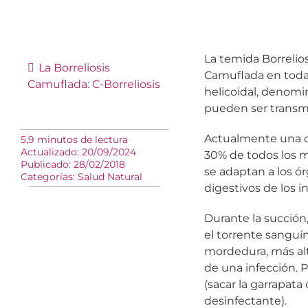
La temida Borrelio
La Borreliosis
Camuflada en toda 
Camuflada: C-Borreliosis
helicoidal, denomi
pueden ser transmi
Actualmente una de
5,9 minutos de lectura
Actualizado: 20/09/2024
30% de todos los m
Publicado: 28/02/2018
se adaptan a los ó
Categorías:
Salud Natural
digestivos de los i
Durante la succión
el torrente sanguí
mordedura, más alta
de una infección. P
(sacar la garrapata
desinfectante).