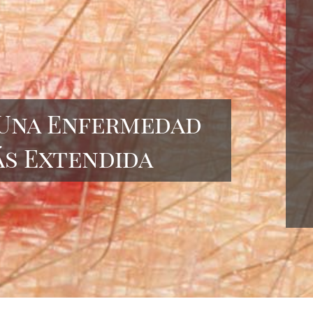
 Una Enfermedad
ás Extendida