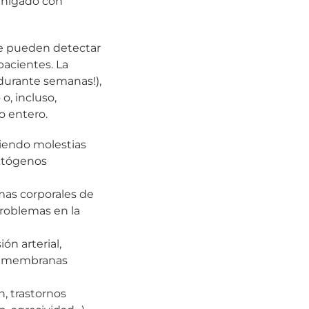
e hígado con
se pueden detectar
pacientes. La
 durante semanas!),
o, incluso,
o entero.
biendo molestias
patógenos
mas corporales de
problemas en la
ón arterial,
as membranas
n, trastornos