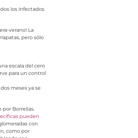
odos los infectados
era-verano! La
rapatas, pero sólo
na escala del cero
irve para un control
s dos meses ya se
 por Borrelias.
pecíficas pueden
aglomeradas con
ón, como por