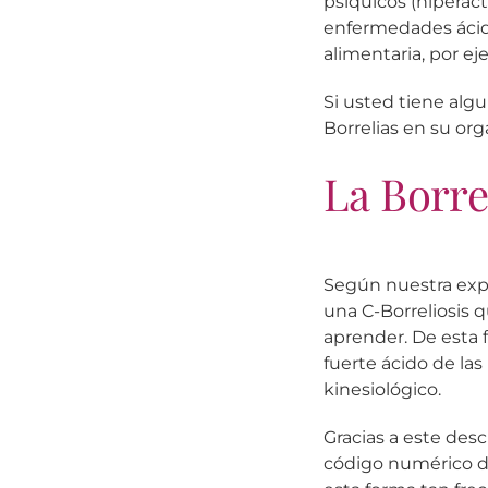
psíquicos (hiperact
enfermedades ácidas
alimentaria, por e
Si usted tiene alg
Borrelias en su or
La Borre
Según nuestra expe
una C-Borreliosis 
aprender. De esta 
fuerte ácido de las
kinesiológico.
Gracias a este des
código numérico de