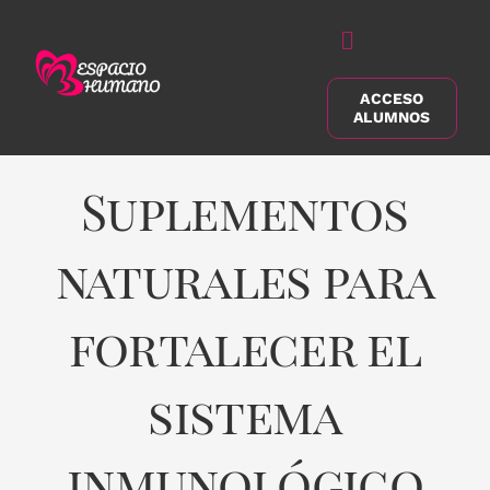
Saltar
al
Alternar
contenido
navegación
ACCESO
Buscar:
ALUMNOS
Suplementos
naturales para
fortalecer el
sistema
inmunológico