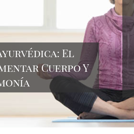
Ayurvédica: El
imentar Cuerpo Y
monía