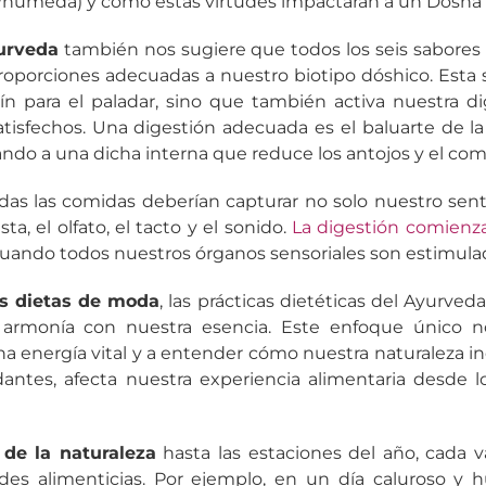
a/húmeda) y cómo estas virtudes impactarán a un Dosha e
yurveda
también nos sugiere que todos los seis sabores
oporciones adecuadas a nuestro biotipo dóshico. Esta 
ín para el paladar, sino que también activa nuestra d
isfechos. Una digestión adecuada es el baluarte de la
vando a una dicha interna que reduce los antojos y el co
das las comidas deberían capturar no solo nuestro sent
ta, el olfato, el tacto y el sonido.
La digestión comienza
cuando todos nuestros órganos sensoriales son estimula
as dietas de moda
, las prácticas dietéticas del Ayurved
armonía con nuestra esencia. Este enfoque único no
 energía vital y a entender cómo nuestra naturaleza indi
dantes, afecta nuestra experiencia alimentaria desde l
 de la naturaleza
hasta las estaciones del año, cada v
des alimenticias. Por ejemplo, en un día caluroso y h