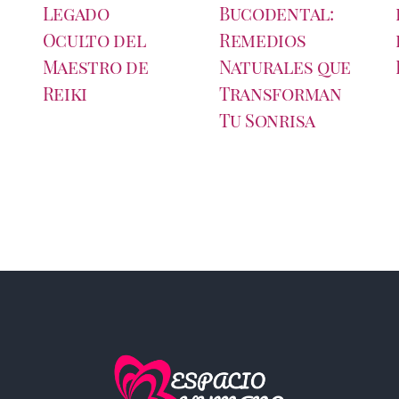
Legado
Bucodental:
Oculto del
Remedios
Maestro de
Naturales que
Reiki
Transforman
Tu Sonrisa