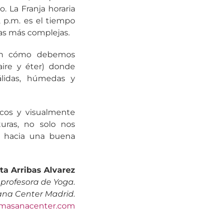
. La Franja horaria
2 p.m. es el tiempo
das más complejas.
n cómo debemos
ire y éter) donde
álidas, húmedas y
icos y visualmente
turas, no solo nos
no hacia una buena
ta Arribas Alvarez
profesora de Yoga.
na Center Madrid.
masanacenter.com