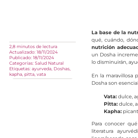
La base de la nut
qué, cuándo, dón
2,8 minutos de lectura
nutrición adecua
Actualizado: 18/11/2024
un Dosha incremen
Publicado: 18/11/2024
lo disminuirán, ay
Categorías:
Salud Natural
Etiquetas:
ayurveda
,
Doshas
,
kapha
,
pitta
,
vata
En la maravillosa 
Dosha son esencial
Vata:
dulce, a
Pitta:
dulce, a
Kapha:
picant
Para conocer qué 
literatura ayurvé