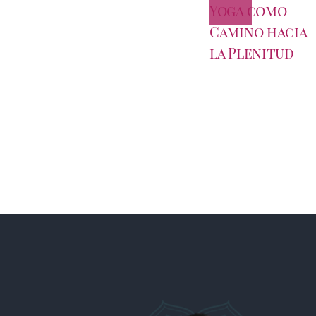
Yoga como
Camino hacia
la Plenitud