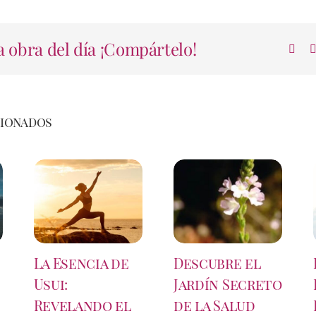
 obra del día ¡Compártelo!
cionados
La Esencia de
Descubre el
Usui:
Jardín Secreto
Revelando el
de la Salud