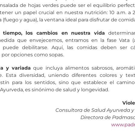
salada de hojas verdes puede ser el equilibrio perfecto
ener un papel crucial en nuestra nutrición: 10 a.m. a 
 (fuego y agua), la ventana ideal para disfrutar de comi
 tiempo, los cambios en nuestra vida
determina
medida que envejecemos, entramos en la fase Vata (a
n puede debilitarse. Aquí, las comidas deben ser c
o por opciones como sopas.
da y variada
que incluya alimentos sabrosos, aromát
ve. Esta diversidad, uniendo diferentes colores y tex
stín para los sentidos, sino que establece el cami
l Ayurveda, es sinónimo de salud y longevidad.
Viole
Consultora de Salud Ayurveda y 
Directora de Padmasa
www.pad