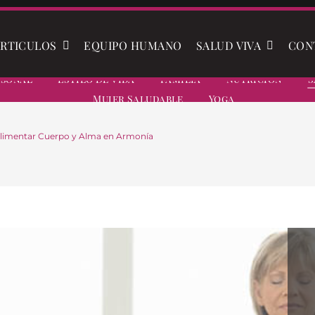
RTICULOS
EQUIPO HUMANO
SALUD VIVA
CON
rsonal
Estilo De Vida
Familia
Nutrición
S
Mujer Saludable
Yoga
 Alimentar Cuerpo y Alma en Armonía