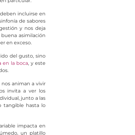
n particular.
 deben incluirse en
sinfonía de sabores
igestión y nos deja
 buena asimilación
mer en exceso.
ido del gusto, sino
 en la boca
, y este
dos.
a nos animan a vivir
s invita a ver los
vidual, junto a las
o tangible hasta lo
ariable impacta en
úmedo, un platillo