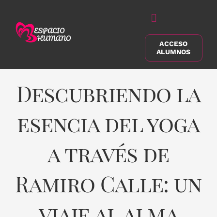
Saltar
al
Alternar
contenido
navegación
ACCESO
Buscar:
ALUMNOS
Descubriendo la
esencia del yoga
a través de
Ramiro Calle: un
viaje al alma