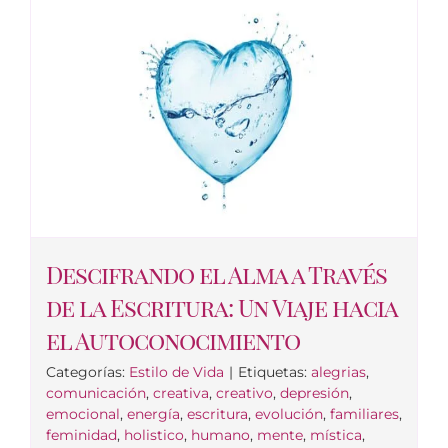
Descifrando el Alma a Través
de la Escritura: Un Viaje hacia
el Autoconocimiento
Categorías:
Estilo de Vida
|
Etiquetas:
alegrias
,
comunicación
,
creativa
,
creativo
,
depresión
,
emocional
,
energía
,
escritura
,
evolución
,
familiares
,
feminidad
,
holistico
,
humano
,
mente
,
mística
,