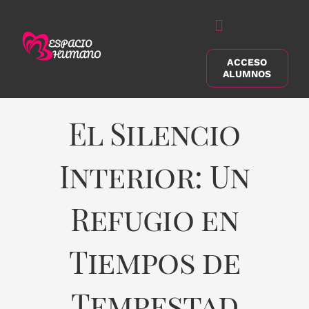
Saltar
al
Alternar
contenido
navegación
ACCESO
Buscar:
ALUMNOS
El Silencio
Interior: Un
Refugio en
Tiempos de
Tempestad