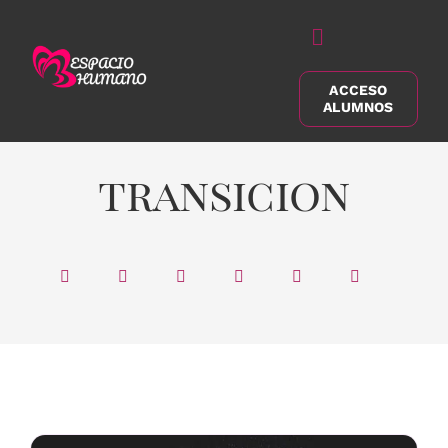
Saltar
al
Alternar
contenido
navegación
ACCESO
Buscar:
ALUMNOS
transicion