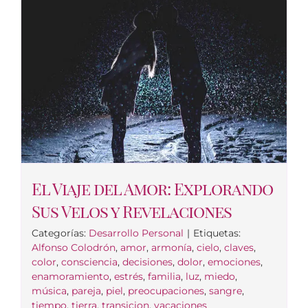
El Viaje del Amor: Explorando
Sus Velos y Revelaciones
Categorías:
Desarrollo Personal
|
Etiquetas:
Alfonso Colodrón
,
amor
,
armonía
,
cielo
,
claves
,
color
,
consciencia
,
decisiones
,
dolor
,
emociones
,
enamoramiento
,
estrés
,
familia
,
luz
,
miedo
,
música
,
pareja
,
piel
,
preocupaciones
,
sangre
,
tiempo
,
tierra
,
transicion
,
vacaciones