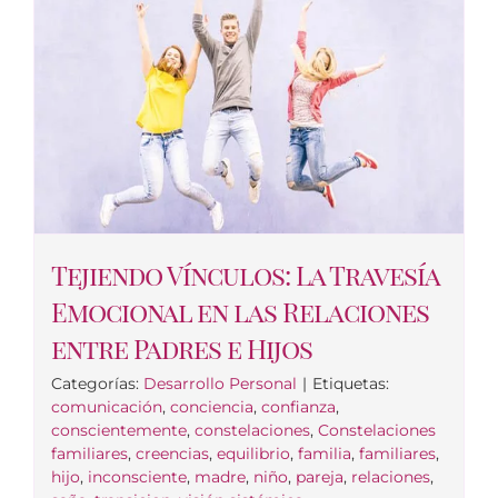
Tejiendo Vínculos: La Travesía
Emocional en las Relaciones
entre Padres e Hijos
Categorías:
Desarrollo Personal
|
Etiquetas:
comunicación
,
conciencia
,
confianza
,
conscientemente
,
constelaciones
,
Constelaciones
familiares
,
creencias
,
equilibrio
,
familia
,
familiares
,
hijo
,
inconsciente
,
madre
,
niño
,
pareja
,
relaciones
,