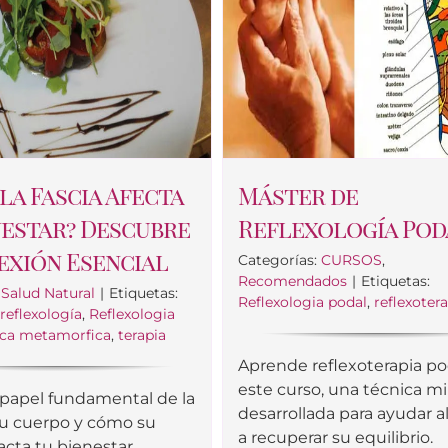
la Fascia Afecta
Máster de
nestar? Descubre
Reflexología Pod
exión Esencial
Categorías:
CURSOS
,
Recomendados
|
Etiquetas:
:
Salud Natural
|
Etiquetas:
Reflexologia podal
,
reflexoter
,
reflexología
,
Reflexologia
ica metamorfica
,
terapia
Aprende reflexoterapia po
este curso, una técnica mi
 papel fundamental de la
desarrollada para ayudar a
 tu cuerpo y cómo su
a recuperar su equilibrio.
acta tu bienestar