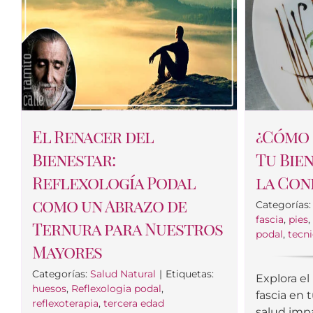
El Renacer del
¿Cómo 
Bienestar:
Tu Bie
Reflexología Podal
la Con
como un Abrazo de
Categorías
fascia
,
pies
Ternura para Nuestros
podal
,
tecn
Mayores
Categorías:
Salud Natural
|
Etiquetas:
Explora el
huesos
,
Reflexologia podal
,
fascia en
reflexoterapia
,
tercera edad
salud imp