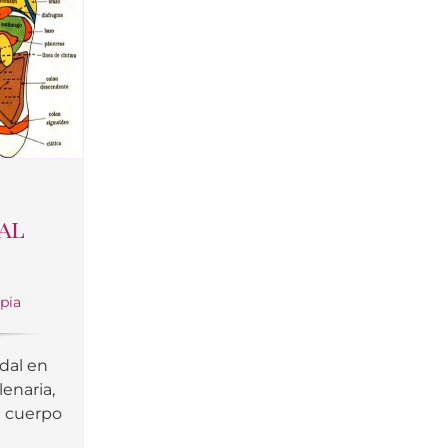
al
apia
dal en
lenaria,
l cuerpo