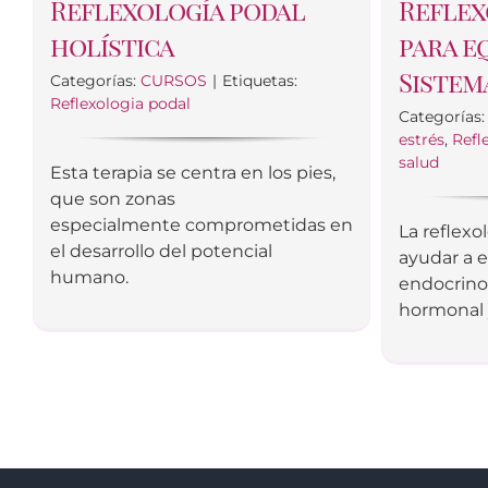
Reflexología podal
Reflex
holística
para e
Sistem
Categorías:
CURSOS
|
Etiquetas:
Reflexologia podal
Categorías
estrés
,
Refl
salud
Esta terapia se centra en los pies,
que son zonas
especialmente comprometidas en
La reflexo
el desarrollo del potencial
ayudar a e
humano.
endocrino
hormonal 