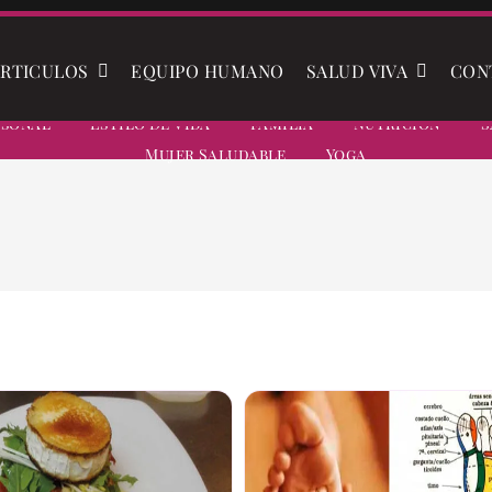
RTICULOS
EQUIPO HUMANO
SALUD VIVA
CON
rsonal
Estilo De Vida
Familia
Nutrición
S
Mujer Saludable
Yoga