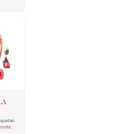
la
iquetas:
 podal
,