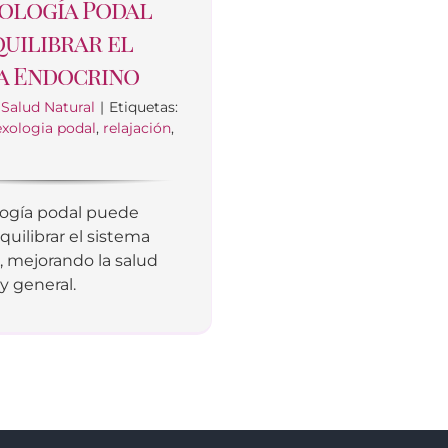
ología Podal
quilibrar el
a Endocrino
:
Salud Natural
|
Etiquetas:
exologia podal
,
relajación
,
logía podal puede
quilibrar el sistema
, mejorando la salud
y general.