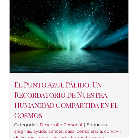
El Punto Azul Pálido: Un
Recordatorio de Nuestra
Humanidad Compartida en el
Cosmos
Categorías:
Desarrollo Personal
|
Etiquetas:
alegrias
,
ayuda
,
cáncer
,
casa
,
consciencia
,
convivir
,
decisiones
,
dolor
,
historia
,
hogar
,
humana
,