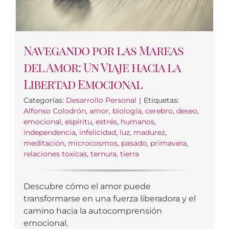
Navegando por las Mareas
del Amor: Un Viaje hacia la
Libertad Emocional
Categorías:
Desarrollo Personal
|
Etiquetas:
Alfonso Colodrón
,
amor
,
biología
,
cerebro
,
deseo
,
emocional
,
espíritu
,
estrés
,
humanos
,
independencia
,
infelicidad
,
luz
,
madurez
,
meditación
,
microcosmos
,
pasado
,
primavera
,
relaciones toxicas
,
ternura
,
tierra
Descubre cómo el amor puede
transformarse en una fuerza liberadora y el
camino hacia la autocomprensión
emocional.