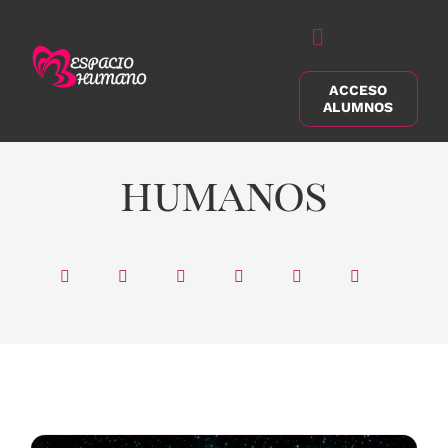
Saltar
al
Alternar
contenido
navegación
ACCESO
Buscar:
ALUMNOS
humanos