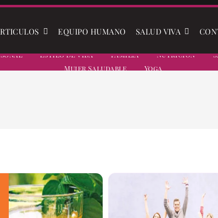
RTICULOS
EQUIPO HUMANO
SALUD VIVA
CON
rsonal
Estilo De Vida
Familia
Nutrición
S
Mujer Saludable
Yoga