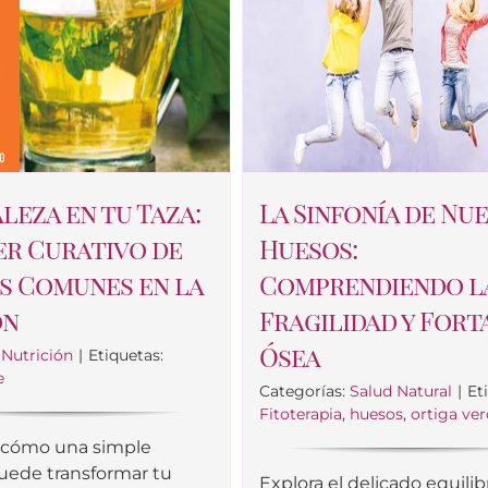
leza en tu Taza:
La Sinfonía de Nu
er Curativo de
Huesos:
s Comunes en la
Comprendiendo l
ón
Fragilidad y Fort
Ósea
:
Nutrición
|
Etiquetas:
e
Categorías:
Salud Natural
|
Et
Fitoterapia
,
huesos
,
ortiga ve
 cómo una simple
puede transformar tu
Explora el delicado equilib