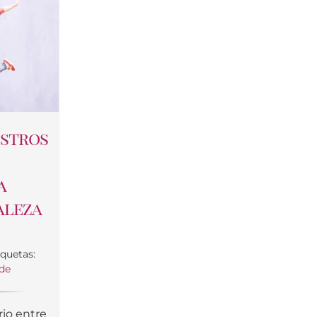
estros
a
aleza
iquetas:
rde
rio entre