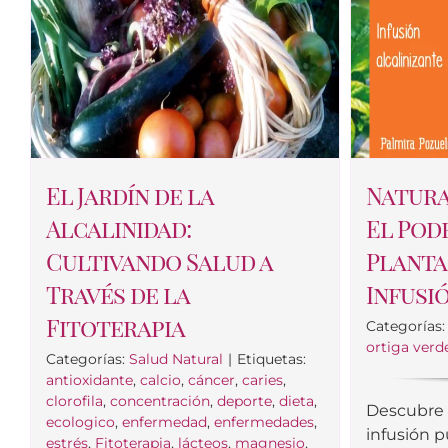
El Jardín de la
Natura
Alcalinidad:
El Pod
Cultivando Salud a
Planta
Través de la
Infusi
Fitoterapia
Categorías
ortiga verd
Categorías:
Salud Natural
|
Etiquetas:
antioxidante
,
calcio
,
cáncer
,
caries
,
clorofila
,
concentración
,
deporte
,
dieta
,
Descubre
ecologico
,
enfermedad
,
enfermedades
,
infusión 
estrés
,
Fitoterapia
,
lácteos
,
magnesio
,