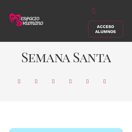
Saltar
al
Alternar
contenido
navegación
ACCESO
Buscar:
ALUMNOS
Semana Santa