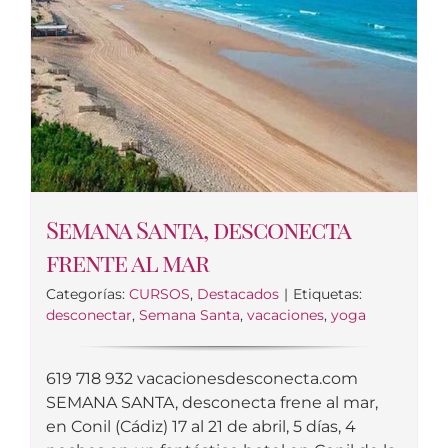
Semana Santa, desconecta
frente al mar
Categorías:
CURSOS
,
Destacados
|
Etiquetas:
desconectar
,
Semana Santa
,
vacaciones
,
yoga
619 718 932 vacacionesdesconecta.com
SEMANA SANTA, desconecta frene al mar,
en Conil (Cádiz) 17 al 21 de abril, 5 días, 4